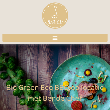
Ga
naar
de
inhoud
Big Green Egg BBQ op locatie
met Bende Chef